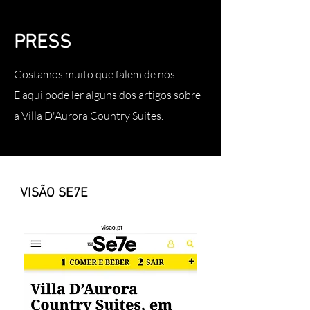
PRESS
Gostamos muito que falem de nós.
E aqui pode ler alguns dos artigos sobre
a Villa D'Aurora Country Suites.
VISÃO SE7E